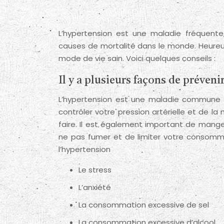
L’hypertension est une maladie fréquente, mais souvent ignorée. Pourtant, elle est l’une des principales
causes de mortalité dans le monde. Heureus
mode de vie sain. Voici quelques conseils :
Il y a plusieurs façons de préveni
L’hypertension est une maladie commune q
contrôler votre pression artérielle et de l
faire. Il est également important de manger
ne pas fumer et de limiter votre consommat
l’hypertension
Le stress
L’anxiété
La consommation excessive de sel
La consommation excessive d’alcool