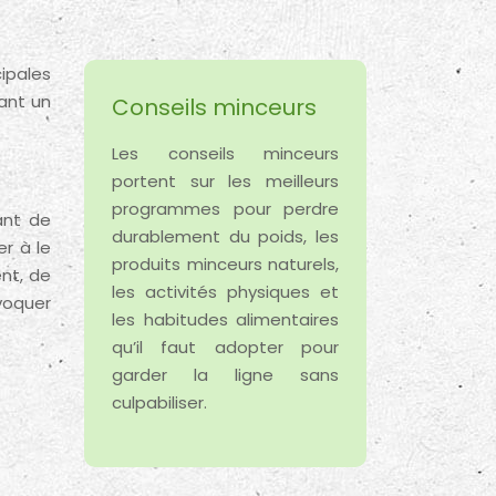
ant un
Conseils minceurs
Les conseils minceurs
portent sur les meilleurs
programmes pour perdre
ant de
durablement du poids, les
er à le
produits minceurs naturels,
ent, de
les activités physiques et
voquer
les habitudes alimentaires
qu’il faut adopter pour
garder la ligne sans
culpabiliser.