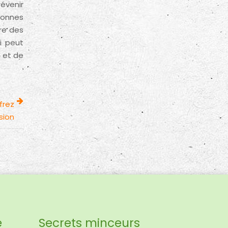
évenir
rsonnes
re des
i peut
n et de
frez
sion
e
Secrets minceurs