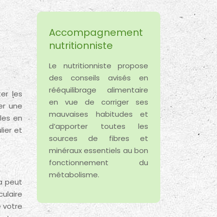
Accompagnement
nutritionniste
Le nutritionniste propose
des conseils avisés en
rééquilibrage alimentaire
er les
en vue de corriger ses
er une
mauvaises habitudes et
bles en
d’apporter toutes les
lier et
sources de fibres et
minéraux essentiels au bon
fonctionnement du
métabolisme.
la peut
ulaire
e votre